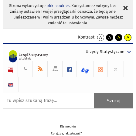
Strona wykorzystuje
pliki cookies
. Korzystanie z witryny bez
zmiany ustawień Twojej przeglądarki oznacza, że będą one
umieszczane w Twoim urządzeniu końcowym. Zawsze możesz
zmienić te ustawienia.
Kontrast:
A
A
A
A
kontrast
kontrast
kontrast
kontra
domyślny
biały
żółty
czarny
Urzędy Statystyczne
tekst
tekst
tekst
na
na
na
czarnym
czarnym
żółtym
Dla mediów
Co, gdzie, jak załatwić?