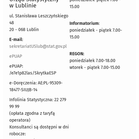
w Lublinie
15.00
ul. Stanisława Leszczyńskiego
48
Informatorium
:
20 - 068 Lublin
poniedziałek - piątek 7.00-
15.00
E-mail
:
sekretariatUSlub@stat.gov.pl
REGON:
ePUAP
poniedziałek 7.00-18.00
ePUAP:
wtorek - piątek 7.00-15.00
/e7e1p82las/SkrytkaESP
e-Doręczenia: AE:PL-95309-
18477-SIUJB-14
Infolinia Statystyczna: 22 279
99 99
(opłata zgodna z taryfą
operatora)
Konsultanci są dostępni w dni
robocze: