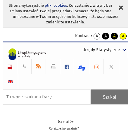
Strona wykorzystuje
pliki cookies
. Korzystanie z witryny bez
zmiany ustawień Twojej przeglądarki oznacza, że będą one
umieszczane w Twoim urządzeniu końcowym. Zawsze możesz
zmienić te ustawienia.
Kontrast:
A
A
A
A
kontrast
kontrast
kontrast
kontra
domyślny
biały
żółty
czarny
Urzędy Statystyczne
tekst
tekst
tekst
na
na
na
czarnym
czarnym
żółtym
Dla mediów
Co, gdzie, jak załatwić?