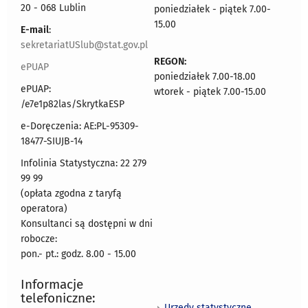
20 - 068 Lublin
poniedziałek - piątek 7.00-
15.00
E-mail
:
sekretariatUSlub@stat.gov.pl
REGON:
ePUAP
poniedziałek 7.00-18.00
ePUAP:
wtorek - piątek 7.00-15.00
/e7e1p82las/SkrytkaESP
e-Doręczenia: AE:PL-95309-
18477-SIUJB-14
Infolinia Statystyczna: 22 279
99 99
(opłata zgodna z taryfą
operatora)
Konsultanci są dostępni w dni
robocze:
pon.- pt.: godz. 8.00 - 15.00
Informacje
telefoniczne:
Urzędy statystyczne