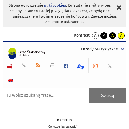
Strona wykorzystuje
pliki cookies
. Korzystanie z witryny bez
zmiany ustawień Twojej przeglądarki oznacza, że będą one
umieszczane w Twoim urządzeniu końcowym. Zawsze możesz
zmienić te ustawienia.
Kontrast:
A
A
A
A
kontrast
kontrast
kontrast
kontra
domyślny
biały
żółty
czarny
Urzędy Statystyczne
tekst
tekst
tekst
na
na
na
czarnym
czarnym
żółtym
Dla mediów
Co, gdzie, jak załatwić?