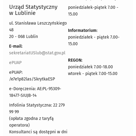
Urząd Statystyczny
poniedziałek-piątek 7.00 -
w Lublinie
15.00
ul. Stanisława Leszczyńskiego
48
Informatorium
:
20 - 068 Lublin
poniedziałek - piątek 7.00-
15.00
E-mail
:
sekretariatUSlub@stat.gov.pl
REGON:
ePUAP
poniedziałek 7.00-18.00
ePUAP:
wtorek - piątek 7.00-15.00
/e7e1p82las/SkrytkaESP
e-Doręczenia: AE:PL-95309-
18477-SIUJB-14
Infolinia Statystyczna: 22 279
99 99
(opłata zgodna z taryfą
operatora)
Konsultanci są dostępni w dni