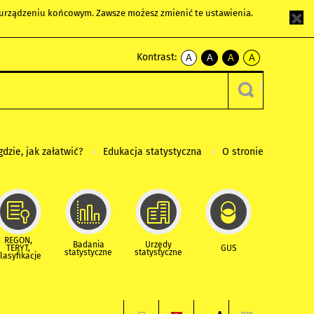
m urządzeniu końcowym. Zawsze możesz zmienić te ustawienia.
Kontrast:
A
A
A
A
kontrast
kontrast
kontrast
kontrast
domyślny
biały
żółty
czarny
tekst
tekst
tekst
na
na
na
czarnym
czarnym
żółtym
gdzie, jak załatwić?
Edukacja statystyczna
O stronie
REGON,
Badania
Urzędy
TERYT,
GUS
statystyczne
statystyczne
lasyfikacje