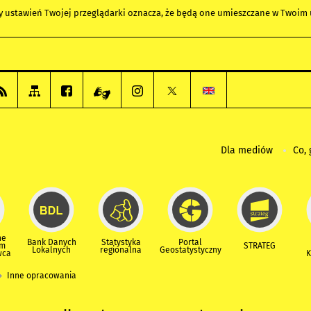
any ustawień Twojej przeglądarki oznacza, że będą one umieszczane w Twoi
Dla mediów
Co, 
ne
Bank Danych
Statystyka
Portal
um
STRATEG
Lokalnych
regionalna
Geostatystyczny
wca
K
Inne opracowania