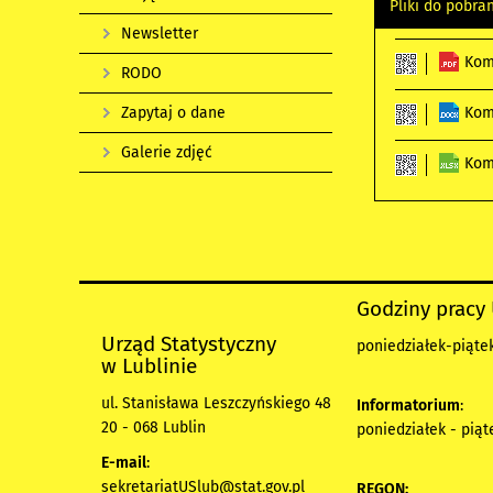
Pliki do pobra
Newsletter
Kom
RODO
Zapytaj o dane
Kom
Galerie zdjęć
Kom
Godziny pracy
Urząd Statystyczny
poniedziałek-piątek
w Lublinie
ul. Stanisława Leszczyńskiego 48
Informatorium
:
20 - 068 Lublin
poniedziałek - piąt
E-mail
:
sekretariatUSlub@stat.gov.pl
REGON: