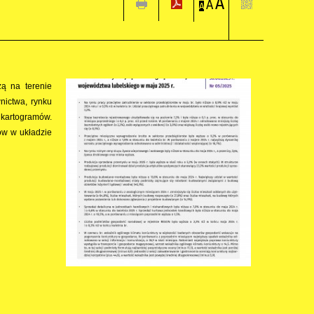
A
A
A
zą na terenie
nictwa, rynku
 kartogramów.
ów w układzie