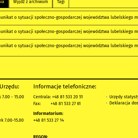
nia
Wyjdź z archiwum
Tagi
unikat o sytuacji społeczno-gospodarczej województwa lubelskiego m
unikat o sytuacji społeczno-gospodarczej województwa lubelskiego m
unikat o sytuacji społeczno-gospodarczej województwa lubelskiego m
 Urzędu:
Informacje telefoniczne:
Urzędy statys
 7.00 - 15.00
Centrala: +48 81 533 20 51
Deklaracja do
Fax:
+48 81 533 27 61
Informatorium:
ek 7.00-15.00
+48 81 533 27 14
REGON: