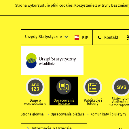
Strona wykorzystuje
pliki cookies
. Korzystanie z witryny bez zmi
Urzędy Statystyczne
Kontakt
BIP
Statystycz
Dane o
Opracowania
Publikacje i
Vademec
województwie
bieżące
foldery
Samorządo
Strona główna
Opracowania bieżące
Komunikaty i biuletyny
Informacje o Urzędzie