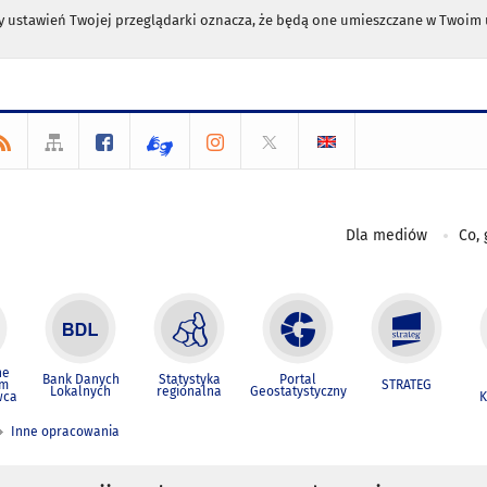
any ustawień Twojej przeglądarki oznacza, że będą one umieszczane w Twoi
Dla mediów
Co, 
ne
Bank Danych
Statystyka
Portal
um
STRATEG
Lokalnych
regionalna
Geostatystyczny
wca
K
Inne opracowania