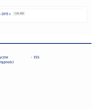
 2015 r.
1.84 MB
tyczne
ESS
stępności