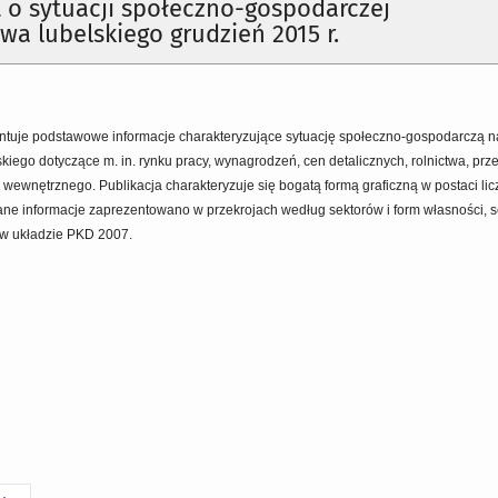
o sytuacji społeczno-gospodarczej
a lubelskiego grudzień 2015 r.
tuje podstawowe informacje charakteryzujące sytuację społeczno-gospodarczą na
iego dotyczące m. in. rynku pracy, wynagrodzeń, cen detalicznych, rolnictwa, prz
wewnętrznego. Publikacja charakteryzuje się bogatą formą graficzną w postaci li
ne informacje zaprezentowano w przekrojach według sektorów i form własności, se
w układzie PKD 2007.