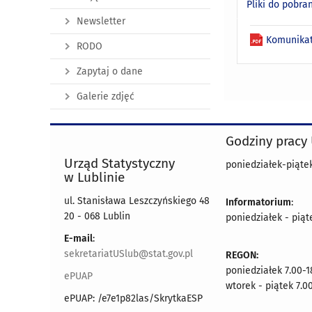
Pliki do pobra
Newsletter
Komunikat
RODO
Zapytaj o dane
Galerie zdjęć
Godziny pracy
Urząd Statystyczny
poniedziałek-piątek
w Lublinie
ul. Stanisława Leszczyńskiego 48
Informatorium
:
20 - 068 Lublin
poniedziałek - piąt
E-mail
:
sekretariatUSlub@stat.gov.pl
REGON:
poniedziałek 7.00-1
ePUAP
wtorek - piątek 7.0
ePUAP: /e7e1p82las/SkrytkaESP