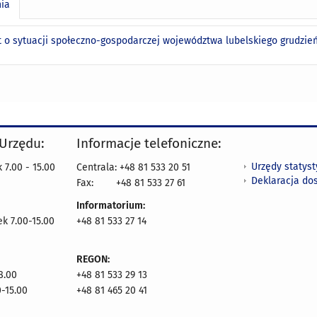
nia
 o sytuacji społeczno-gospodarczej województwa lubelskiego grudzień
 Urzędu:
Informacje telefoniczne:
Urzędy statys
 7.00 - 15.00
Centrala: +48 81 533 20 51
Deklaracja do
Fax:
+48 81 533 27 61
Informatorium:
ek 7.00-15.00
+48 81 533 27 14
REGON:
8.00
+48 81 533 29 13
0-15.00
+48 81 465 20 41