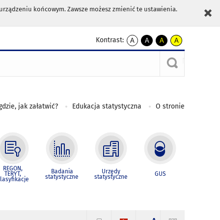
m urządzeniu końcowym. Zawsze możesz zmienić te ustawienia.
Kontrast:
A
A
A
A
kontrast
kontrast
kontrast
kontrast
domyślny
biały
żółty
czarny
tekst
tekst
tekst
na
na
na
czarnym
czarnym
żółtym
gdzie, jak załatwić?
Edukacja statystyczna
O stronie
REGON,
Badania
Urzędy
TERYT,
GUS
statystyczne
statystyczne
lasyfikacje