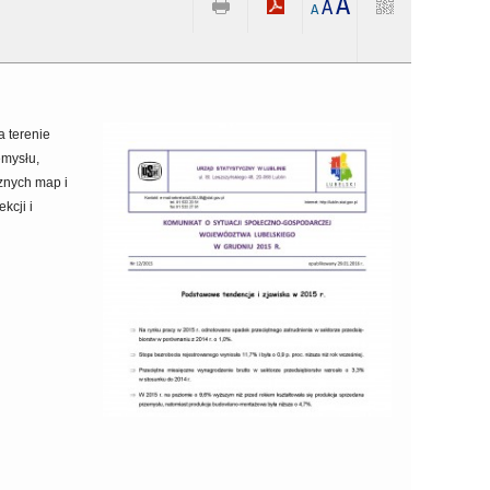
A
A
A
 terenie
emysłu,
cznych map i
kcji i