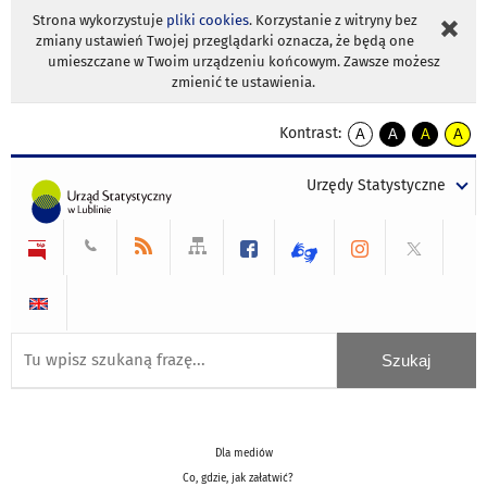
Strona wykorzystuje
pliki cookies
. Korzystanie z witryny bez
zmiany ustawień Twojej przeglądarki oznacza, że będą one
umieszczane w Twoim urządzeniu końcowym. Zawsze możesz
zmienić te ustawienia.
Kontrast:
A
A
A
A
kontrast
kontrast
kontrast
kontra
domyślny
biały
żółty
czarny
Urzędy Statystyczne
tekst
tekst
tekst
na
na
na
czarnym
czarnym
żółtym
Dla mediów
Co, gdzie, jak załatwić?