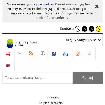
Strona wykorzystuje
pliki cookies
. Korzystanie z witryny bez
zmiany ustawień Twojej przeglądarki oznacza, że będą one
umieszczane w Twoim urządzeniu końcowym. Zawsze możesz
zmienić te ustawienia.
Kontrast:
A
A
A
A
kontrast
kontrast
kontrast
kontra
domyślny
biały
żółty
czarny
Urzędy Statystyczne
tekst
tekst
tekst
na
na
na
czarnym
czarnym
żółtym
Dla mediów
Co, gdzie, jak załatwić?