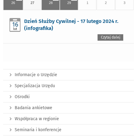
26
27
28
29
1
2
3
Dzień Służby Cywilnej - 17 lutego 2024 r.
16
(infografika)
lut
Czytaj dalej
Informacje o Urzędzie
Specjalizacja Urzędu
Ośrodki
Badania ankietowe
Współpraca w regionie
Seminaria i konferencje