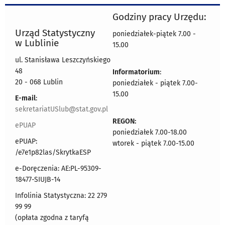
Godziny pracy Urzędu:
Urząd Statystyczny
poniedziałek-piątek 7.00 -
w Lublinie
15.00
ul. Stanisława Leszczyńskiego
48
Informatorium
:
20 - 068 Lublin
poniedziałek - piątek 7.00-
15.00
E-mail
:
sekretariatUSlub@stat.gov.pl
REGON:
ePUAP
poniedziałek 7.00-18.00
ePUAP:
wtorek - piątek 7.00-15.00
/e7e1p82las/SkrytkaESP
e-Doręczenia: AE:PL-95309-
18477-SIUJB-14
Infolinia Statystyczna: 22 279
99 99
(opłata zgodna z taryfą