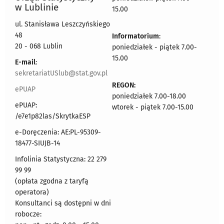
w Lublinie
15.00
ul. Stanisława Leszczyńskiego
48
Informatorium
:
20 - 068 Lublin
poniedziałek - piątek 7.00-
15.00
E-mail
:
sekretariatUSlub@stat.gov.pl
REGON:
ePUAP
poniedziałek 7.00-18.00
ePUAP:
wtorek - piątek 7.00-15.00
/e7e1p82las/SkrytkaESP
e-Doręczenia: AE:PL-95309-
18477-SIUJB-14
Infolinia Statystyczna: 22 279
99 99
(opłata zgodna z taryfą
operatora)
Konsultanci są dostępni w dni
robocze: