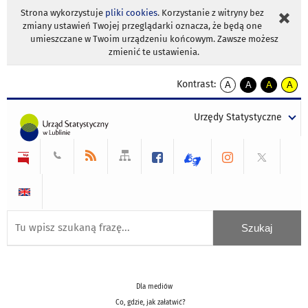
Strona wykorzystuje
pliki cookies
. Korzystanie z witryny bez
zmiany ustawień Twojej przeglądarki oznacza, że będą one
umieszczane w Twoim urządzeniu końcowym. Zawsze możesz
zmienić te ustawienia.
Kontrast:
A
A
A
A
kontrast
kontrast
kontrast
kontra
domyślny
biały
żółty
czarny
Urzędy Statystyczne
tekst
tekst
tekst
na
na
na
czarnym
czarnym
żółtym
Dla mediów
Co, gdzie, jak załatwić?