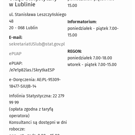
w Lublinie
15.00
ul. Stanisława Leszczyńskiego
48
Informatorium
:
20 - 068 Lublin
poniedziałek - piątek 7.00-
15.00
E-mail
:
sekretariatUSlub@stat.gov.pl
REGON:
ePUAP
poniedziałek 7.00-18.00
ePUAP:
wtorek - piątek 7.00-15.00
/e7e1p82las/SkrytkaESP
e-Doręczenia: AE:PL-95309-
18477-SIUJB-14
Infolinia Statystyczna: 22 279
99 99
(opłata zgodna z taryfą
operatora)
Konsultanci są dostępni w dni
robocze: