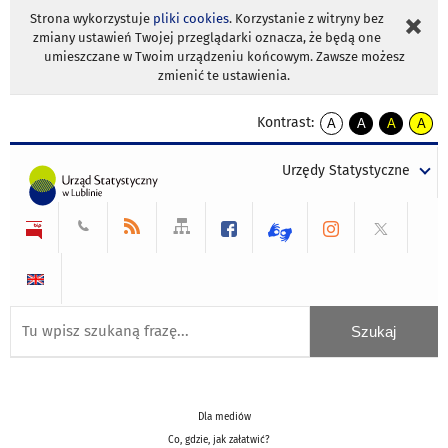
Strona wykorzystuje
pliki cookies
. Korzystanie z witryny bez
zmiany ustawień Twojej przeglądarki oznacza, że będą one
umieszczane w Twoim urządzeniu końcowym. Zawsze możesz
zmienić te ustawienia.
Kontrast:
A
A
A
A
kontrast
kontrast
kontrast
kontra
domyślny
biały
żółty
czarny
Urzędy Statystyczne
tekst
tekst
tekst
na
na
na
czarnym
czarnym
żółtym
Dla mediów
Co, gdzie, jak załatwić?