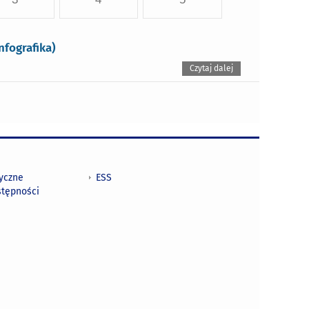
nfografika)
Czytaj dalej
tyczne
ESS
stępności