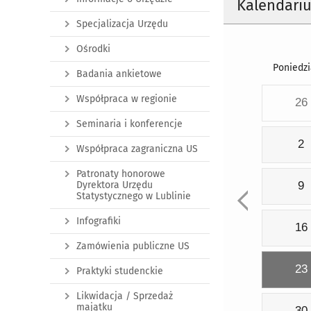
Kalendari
Specjalizacja Urzędu
Ośrodki
Poniedzi
Badania ankietowe
Współpraca w regionie
26
Seminaria i konferencje
2
Współpraca zagraniczna US
Patronaty honorowe
Dyrektora Urzędu
9
Statystycznego w Lublinie
Infografiki
16
Zamówienia publiczne US
23
Praktyki studenckie
Likwidacja / Sprzedaż
majątku
30