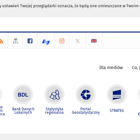
any ustawień Twojej przeglądarki oznacza, że będą one umieszczane w Twoi
Dla mediów
Co, 
ne
Bank Danych
Statystyka
Portal
um
STRATEG
Lokalnych
regionalna
Geostatystyczny
wca
K