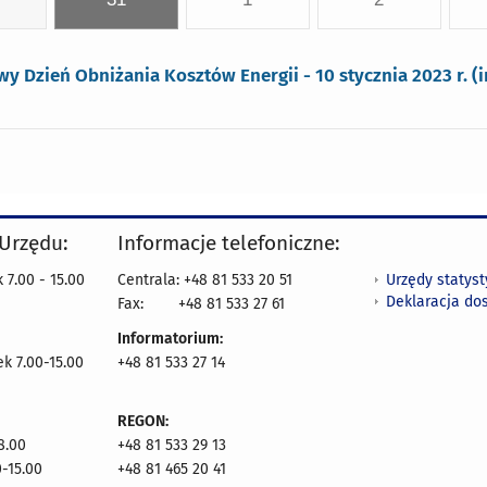
y Dzień Obniżania Kosztów Energii - 10 stycznia 2023 r. (i
 Urzędu:
Informacje telefoniczne:
Urzędy statys
 7.00 - 15.00
Centrala: +48 81 533 20 51
Deklaracja do
Fax:
+48 81 533 27 61
Informatorium:
ek 7.00-15.00
+48 81 533 27 14
REGON:
8.00
+48 81 533 29 13
0-15.00
+48 81 465 20 41