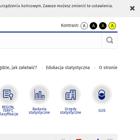
m urządzeniu końcowym. Zawsze możesz zmienić te ustawienia.
Kontrast:
A
A
A
A
kontrast
kontrast
kontrast
kontrast
domyślny
biały
żółty
czarny
tekst
tekst
tekst
na
na
na
czarnym
czarnym
żółtym
gdzie, jak załatwić?
Edukacja statystyczna
O stronie
REGON,
Badania
Urzędy
TERYT,
GUS
statystyczne
statystyczne
lasyfikacje