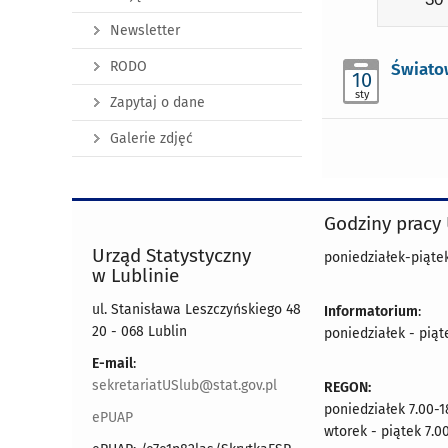
Newsletter
RODO
Światow
10
sty
Zapytaj o dane
Galerie zdjęć
Godziny pracy
Urząd Statystyczny
poniedziałek-piątek
w Lublinie
ul. Stanisława Leszczyńskiego 48
Informatorium
:
20 - 068 Lublin
poniedziałek - piąt
E-mail
:
sekretariatUSlub@stat.gov.pl
REGON:
poniedziałek 7.00-1
ePUAP
wtorek - piątek 7.0