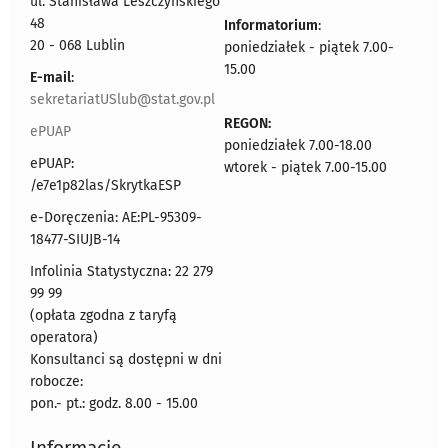
ul. Stanisława Leszczyńskiego
48
Informatorium
:
20 - 068 Lublin
poniedziałek - piątek 7.00-
15.00
E-mail
:
sekretariatUSlub@stat.gov.pl
REGON:
ePUAP
poniedziałek 7.00-18.00
ePUAP:
wtorek - piątek 7.00-15.00
/e7e1p82las/SkrytkaESP
e-Doręczenia: AE:PL-95309-
18477-SIUJB-14
Infolinia Statystyczna: 22 279
99 99
(opłata zgodna z taryfą
operatora)
Konsultanci są dostępni w dni
robocze:
pon.- pt.: godz. 8.00 - 15.00
Informacje