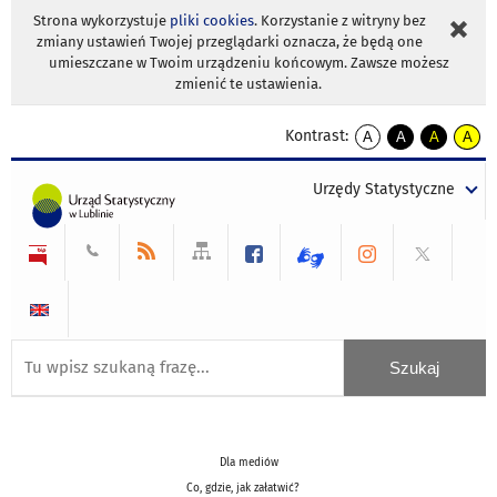
Strona wykorzystuje
pliki cookies
. Korzystanie z witryny bez
zmiany ustawień Twojej przeglądarki oznacza, że będą one
umieszczane w Twoim urządzeniu końcowym. Zawsze możesz
zmienić te ustawienia.
Kontrast:
A
A
A
A
kontrast
kontrast
kontrast
kontra
domyślny
biały
żółty
czarny
Urzędy Statystyczne
tekst
tekst
tekst
na
na
na
czarnym
czarnym
żółtym
Dla mediów
Co, gdzie, jak załatwić?