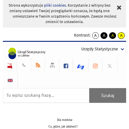
Strona wykorzystuje
pliki cookies
. Korzystanie z witryny bez
zmiany ustawień Twojej przeglądarki oznacza, że będą one
umieszczane w Twoim urządzeniu końcowym. Zawsze możesz
zmienić te ustawienia.
Kontrast:
A
A
A
A
kontrast
kontrast
kontrast
kontra
domyślny
biały
żółty
czarny
Urzędy Statystyczne
tekst
tekst
tekst
na
na
na
czarnym
czarnym
żółtym
Dla mediów
Co, gdzie, jak załatwić?