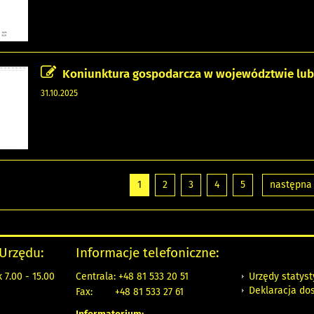
Koniunktura gospodarcza w województwie lubel
31.10.2025
1
2
3
4
5
następna 
 Urzędu:
Informacje telefoniczne:
Urzędy statys
 7.00 - 15.00
Centrala: +48 81 533 20 51
Deklaracja do
Fax:
+48 81 533 27 61