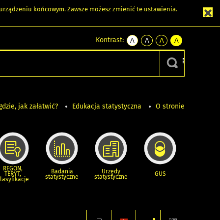
m urządzeniu końcowym. Zawsze możesz zmienić te ustawienia.
Kontrast:
A
A
A
A
kontrast
kontrast
kontrast
kontrast
domyślny
biały
żółty
czarny
tekst
tekst
tekst
na
na
na
czarnym
czarnym
żółtym
gdzie, jak załatwić?
Edukacja statystyczna
O stronie
REGON,
Badania
Urzędy
TERYT,
GUS
statystyczne
statystyczne
lasyfikacje