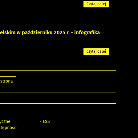
Czytaj dalej
skim w październiku 2025 r. - infografika
Czytaj dalej
strona
tyczne
ESS
stępności