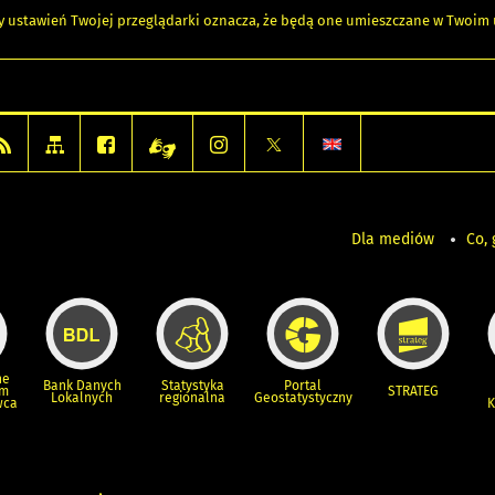
any ustawień Twojej przeglądarki oznacza, że będą one umieszczane w Twoi
Dla mediów
Co, 
ne
Bank Danych
Statystyka
Portal
um
STRATEG
Lokalnych
regionalna
Geostatystyczny
wca
K