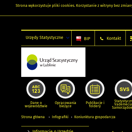
Strona wykorzystuje
pliki cookies
. Korzystanie z witryny bez zmi
Urzędy Statystyczne
Kontakt
BIP
Statystycz
Dane o
Opracowania
Publikacje i
Vademec
województwie
bieżące
foldery
Samorządo
Strona główna
Infografiki
Koniunktura gospodarcza
Informacje o Urzędzie