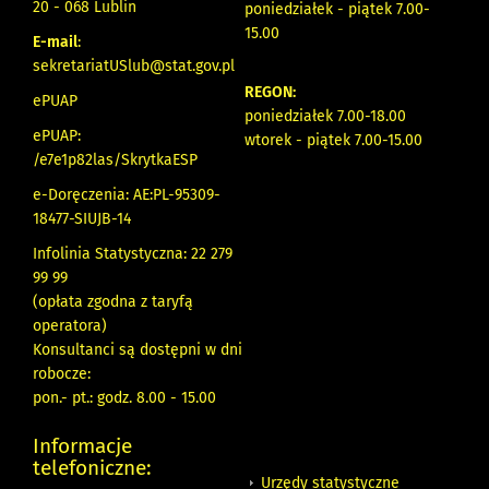
20 - 068 Lublin
poniedziałek - piątek 7.00-
15.00
E-mail
:
sekretariatUSlub@stat.gov.pl
REGON:
ePUAP
poniedziałek 7.00-18.00
ePUAP:
wtorek - piątek 7.00-15.00
/e7e1p82las/SkrytkaESP
e-Doręczenia: AE:PL-95309-
18477-SIUJB-14
Infolinia Statystyczna: 22 279
99 99
(opłata zgodna z taryfą
operatora)
Konsultanci są dostępni w dni
robocze:
pon.- pt.: godz. 8.00 - 15.00
Informacje
telefoniczne:
Urzędy statystyczne