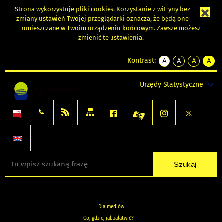
Strona wykorzystuje
pliki cookies
. Korzystanie z witryny bez
zmiany ustawień Twojej przeglądarki oznacza, że będą one
umieszczane w Twoim urządzeniu końcowym. Zawsze możesz
zmienić te ustawienia.
Kontrast:
A
A
A
A
kontrast
kontrast
kontrast
kontra
domyślny
biały
żółty
czarny
Urzędy Statystyczne
tekst
tekst
tekst
na
na
na
czarnym
czarnym
żółtym
Dla mediów
Co, gdzie, jak załatwić?