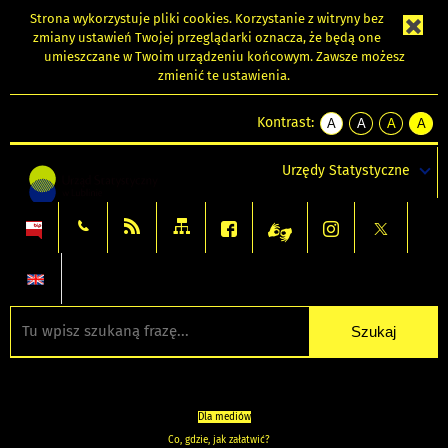
Strona wykorzystuje
pliki cookies
. Korzystanie z witryny bez
zmiany ustawień Twojej przeglądarki oznacza, że będą one
umieszczane w Twoim urządzeniu końcowym. Zawsze możesz
zmienić te ustawienia.
Kontrast:
A
A
A
A
kontrast
kontrast
kontrast
kontra
domyślny
biały
żółty
czarny
Urzędy Statystyczne
tekst
tekst
tekst
na
na
na
czarnym
czarnym
żółtym
Dla mediów
Co, gdzie, jak załatwić?