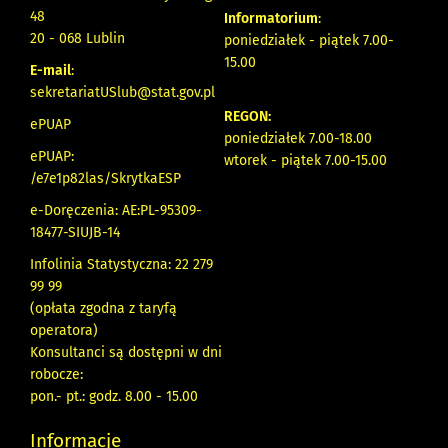
48
Informatorium
:
20 - 068 Lublin
poniedziałek - piątek 7.00-
15.00
E-mail
:
sekretariatUSlub@stat.gov.pl
REGON:
ePUAP
poniedziałek 7.00-18.00
ePUAP:
wtorek - piątek 7.00-15.00
/e7e1p82las/SkrytkaESP
e-Doręczenia: AE:PL-95309-
18477-SIUJB-14
Infolinia Statystyczna: 22 279
99 99
(opłata zgodna z taryfą
operatora)
Konsultanci są dostępni w dni
robocze:
pon.- pt.: godz. 8.00 - 15.00
Informacje