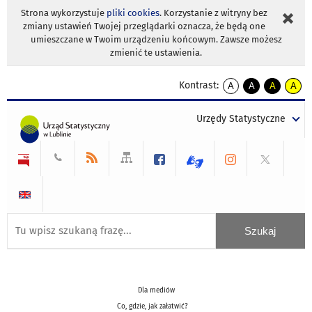
Strona wykorzystuje
pliki cookies
. Korzystanie z witryny bez
zmiany ustawień Twojej przeglądarki oznacza, że będą one
umieszczane w Twoim urządzeniu końcowym. Zawsze możesz
zmienić te ustawienia.
Kontrast:
A
A
A
A
kontrast
kontrast
kontrast
kontra
domyślny
biały
żółty
czarny
Urzędy Statystyczne
tekst
tekst
tekst
na
na
na
czarnym
czarnym
żółtym
Dla mediów
Co, gdzie, jak załatwić?