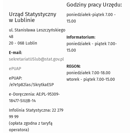
Godziny pracy Urzędu:
Urząd Statystyczny
poniedziałek-piątek 7.00 -
w Lublinie
15.00
ul. Stanisława Leszczyńskiego
48
Informatorium
:
20 - 068 Lublin
poniedziałek - piątek 7.00-
15.00
E-mail
:
sekretariatUSlub@stat.gov.pl
REGON:
ePUAP
poniedziałek 7.00-18.00
ePUAP:
wtorek - piątek 7.00-15.00
/e7e1p82las/SkrytkaESP
e-Doręczenia: AE:PL-95309-
18477-SIUJB-14
Infolinia Statystyczna: 22 279
99 99
(opłata zgodna z taryfą
operatora)