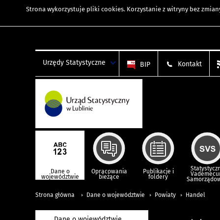
Strona wykorzystuje
pliki cookies
. Korzystanie z witryny bez zmi
Urzędy Statystyczne
Kontakt
BIP
Statystycz
Dane o
Opracowania
Publikacje i
Vademec
województwie
bieżące
foldery
Samorządo
Strona główna
Dane o województwie
Powiaty
Handel
Dane o województwie