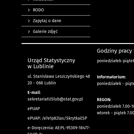
RODO
Zapytaj o dane
Galerie zdjęć
Godziny pracy
Urząd Statystyczny
poniedziałek-piątek
w Lublinie
ul. Stanisława Leszczyńskiego 48
Informatorium
:
20 - 068 Lublin
poniedziałek - piąt
E-mail
:
sekretariatUSlub@stat.gov.pl
REGON:
poniedziałek 7.00-1
ePUAP
wtorek - piątek 7.0
ePUAP: /e7e1p82las/SkrytkaESP
e-Doręczenia: AE:PL-95309-18477-