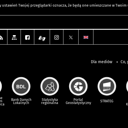
any ustawień Twojej przeglądarki oznacza, że będą one umieszczane w Twoi
Dla mediów
Co, 
ne
Bank Danych
Statystyka
Portal
um
STRATEG
Lokalnych
regionalna
Geostatystyczny
wca
K