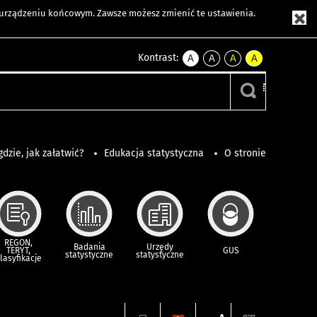
m urządzeniu końcowym. Zawsze możesz zmienić te ustawienia.
Kontrast:
A
A
A
A
kontrast
kontrast
kontrast
kontrast
domyślny
biały
żółty
czarny
tekst
tekst
tekst
na
na
na
czarnym
czarnym
żółtym
gdzie, jak załatwić?
Edukacja statystyczna
O stronie
REGON,
Badania
Urzędy
TERYT,
GUS
statystyczne
statystyczne
lasyfikacje