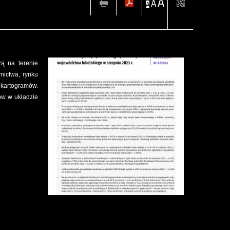
A
A
A
zą na terenie
nictwa, rynku
 kartogramów.
ów w układzie