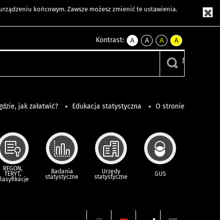
m urządzeniu końcowym. Zawsze możesz zmienić te ustawienia.
Kontrast:
A
A
A
A
kontrast
kontrast
kontrast
kontrast
domyślny
biały
żółty
czarny
tekst
tekst
tekst
na
na
na
czarnym
czarnym
żółtym
gdzie, jak załatwić?
Edukacja statystyczna
O stronie
REGON,
Badania
Urzędy
TERYT,
GUS
statystyczne
statystyczne
lasyfikacje