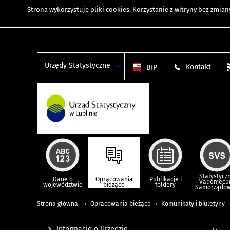
Strona wykorzystuje
pliki cookies
. Korzystanie z witryny bez zmi
Urzędy Statystyczne
Kontakt
BIP
Statystycz
Dane o
Opracowania
Publikacje i
Vademec
województwie
bieżące
foldery
Samorządo
Strona główna
Opracowania bieżące
Komunikaty i biuletyny
Informacje o Urzędzie