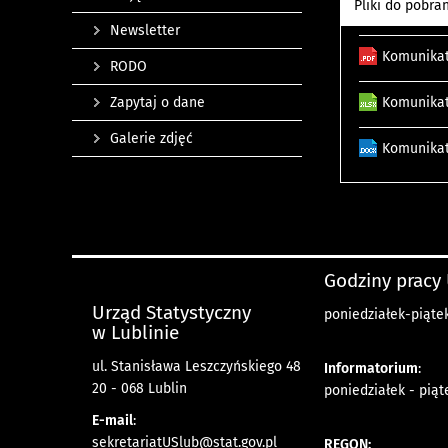
Pliki do pobra
Newsletter
Komunikat
RODO
Zapytaj o dane
Komunikat
Galerie zdjęć
Komunikat
Godziny pracy
Urząd Statystyczny
poniedziałek-piątek
w Lublinie
ul. Stanisława Leszczyńskiego 48
Informatorium
:
20 - 068 Lublin
poniedziałek - piąt
E-mail
:
sekretariatUSlub@stat.gov.pl
REGON: