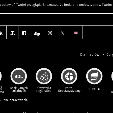
any ustawień Twojej przeglądarki oznacza, że będą one umieszczane w Twoi
Dla mediów
Co, 
ne
Bank Danych
Statystyka
Portal
um
STRATEG
Lokalnych
regionalna
Geostatystyczny
wca
K
Inne opracowania