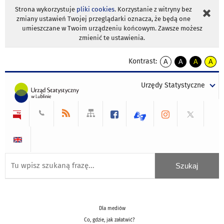
Strona wykorzystuje
pliki cookies
. Korzystanie z witryny bez
zmiany ustawień Twojej przeglądarki oznacza, że będą one
umieszczane w Twoim urządzeniu końcowym. Zawsze możesz
zmienić te ustawienia.
Kontrast:
A
A
A
A
kontrast
kontrast
kontrast
kontra
domyślny
biały
żółty
czarny
Urzędy Statystyczne
tekst
tekst
tekst
na
na
na
czarnym
czarnym
żółtym
Dla mediów
Co, gdzie, jak załatwić?