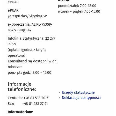
REGON:
ePUAP
poniedziałek 7.00-18.00
ePUAP:
wtorek - piątek 7.00-15.00
/e7e1p82las/SkrytkaESP
e-Doręczenia: AE:PL-95309-
18477-SIUJB-14
Infolinia Statystyczna: 22 279
99 99
(opłata zgodna z taryfą
operatora)
Konsultanci są dostępni w dni
robocze:
pon.- pt.: godz. 8.00 - 15.00
Informacje
telefoniczne:
Urzędy statystyczne
Deklaracja dostępności
Centrala: +48 81 533 20 51
Fax:
+48 81 533 27 61
Informatorium: