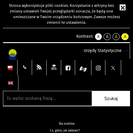
Strona wykorzystuje
pliki cookies
. Korzystanie z witryny bez
zmiany ustawień Twojej przeglądarki oznacza, że będą one
umieszczane w Twoim urządzeniu końcowym. Zawsze możesz
zmienić te ustawienia.
Kontrast:
A
A
A
A
kontrast
kontrast
kontrast
kontra
domyślny
biały
żółty
czarny
Urzędy Statystyczne
tekst
tekst
tekst
na
na
na
czarnym
czarnym
żółtym
Dla mediów
Co, gdzie, jak załatwić?