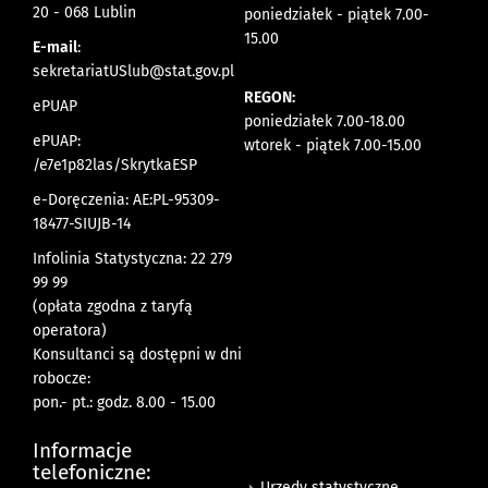
20 - 068 Lublin
poniedziałek - piątek 7.00-
15.00
E-mail
:
sekretariatUSlub@stat.gov.pl
REGON:
ePUAP
poniedziałek 7.00-18.00
ePUAP:
wtorek - piątek 7.00-15.00
/e7e1p82las/SkrytkaESP
e-Doręczenia: AE:PL-95309-
18477-SIUJB-14
Infolinia Statystyczna: 22 279
99 99
(opłata zgodna z taryfą
operatora)
Konsultanci są dostępni w dni
robocze:
pon.- pt.: godz. 8.00 - 15.00
Informacje
telefoniczne:
Urzędy statystyczne