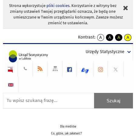
Strona wykorzystuje
pliki cookies
. Korzystanie z witryny bez
zmiany ustawień Twojej przeglądarki oznacza, że będą one
umieszczane w Twoim urządzeniu końcowym. Zawsze możesz
zmienić te ustawienia.
Kontrast:
A
A
A
A
kontrast
kontrast
kontrast
kontra
domyślny
biały
żółty
czarny
Urzędy Statystyczne
tekst
tekst
tekst
na
na
na
czarnym
czarnym
żółtym
Dla mediów
Co, gdzie, jak załatwić?