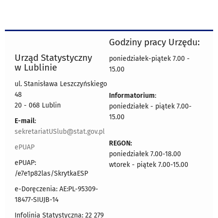
Godziny pracy Urzędu:
Urząd Statystyczny
poniedziałek-piątek 7.00 -
w Lublinie
15.00
ul. Stanisława Leszczyńskiego
48
Informatorium
:
20 - 068 Lublin
poniedziałek - piątek 7.00-
15.00
E-mail
:
sekretariatUSlub@stat.gov.pl
REGON:
ePUAP
poniedziałek 7.00-18.00
ePUAP:
wtorek - piątek 7.00-15.00
/e7e1p82las/SkrytkaESP
e-Doręczenia: AE:PL-95309-
18477-SIUJB-14
Infolinia Statystyczna: 22 279