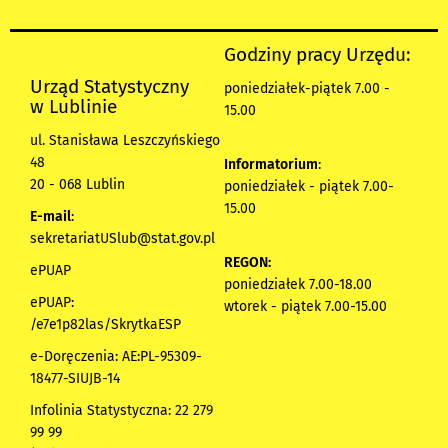
Godziny pracy Urzędu:
Urząd Statystyczny
poniedziałek-piątek 7.00 -
w Lublinie
15.00
ul. Stanisława Leszczyńskiego
48
Informatorium
:
20 - 068 Lublin
poniedziałek - piątek 7.00-
15.00
E-mail
:
sekretariatUSlub@stat.gov.pl
REGON:
ePUAP
poniedziałek 7.00-18.00
ePUAP:
wtorek - piątek 7.00-15.00
/e7e1p82las/SkrytkaESP
e-Doręczenia: AE:PL-95309-
18477-SIUJB-14
Infolinia Statystyczna: 22 279
99 99