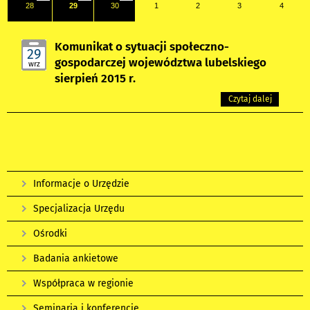
28
29
30
1
2
3
4
Komunikat o sytuacji społeczno-
29
gospodarczej województwa lubelskiego
wrz
sierpień 2015 r.
Czytaj dalej
Informacje o Urzędzie
Specjalizacja Urzędu
Ośrodki
Badania ankietowe
Współpraca w regionie
Seminaria i konferencje