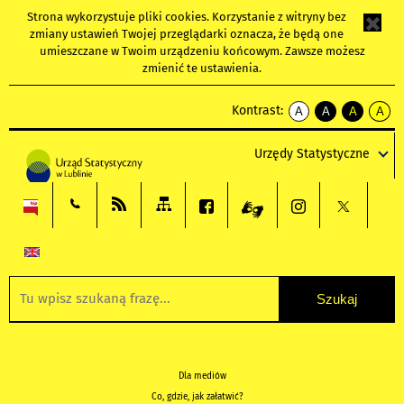
Strona wykorzystuje
pliki cookies
. Korzystanie z witryny bez
zmiany ustawień Twojej przeglądarki oznacza, że będą one
umieszczane w Twoim urządzeniu końcowym. Zawsze możesz
zmienić te ustawienia.
Kontrast:
A
A
A
A
kontrast
kontrast
kontrast
kontra
domyślny
biały
żółty
czarny
Urzędy Statystyczne
tekst
tekst
tekst
na
na
na
czarnym
czarnym
żółtym
Dla mediów
Co, gdzie, jak załatwić?