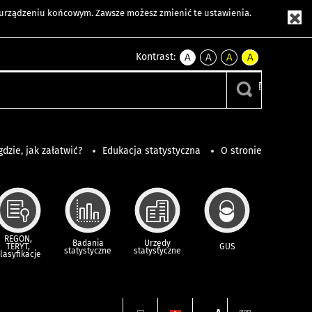
m urządzeniu końcowym. Zawsze możesz zmienić te ustawienia.
Kontrast:
A
A
A
A
kontrast
kontrast
kontrast
kontrast
domyślny
biały
żółty
czarny
tekst
tekst
tekst
na
na
na
czarnym
czarnym
żółtym
gdzie, jak załatwić?
Edukacja statystyczna
O stronie
REGON,
Badania
Urzędy
TERYT,
GUS
statystyczne
statystyczne
lasyfikacje