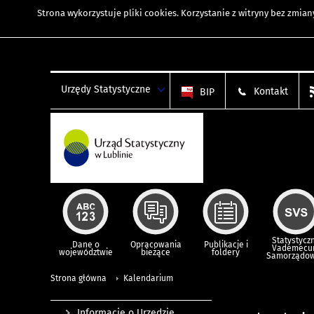
Strona wykorzystuje
pliki cookies
. Korzystanie z witryny bez zmi
Urzędy Statystyczne
Kontakt
BIP
Statystycz
Dane o
Opracowania
Publikacje i
Vademec
województwie
bieżące
foldery
Samorządo
Strona główna
Kalendarium
Informacje o Urzędzie