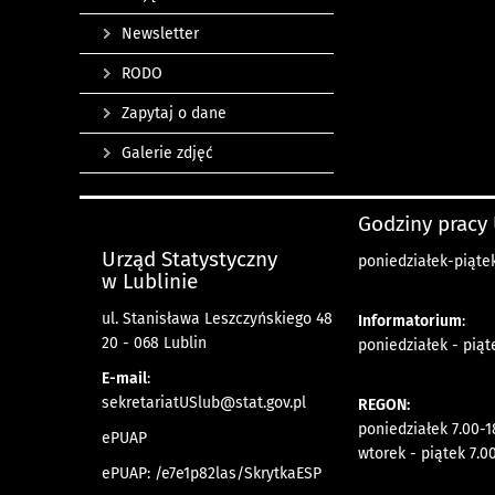
Newsletter
RODO
Zapytaj o dane
Galerie zdjęć
Godziny pracy
Urząd Statystyczny
poniedziałek-piątek
w Lublinie
ul. Stanisława Leszczyńskiego 48
Informatorium
:
20 - 068 Lublin
poniedziałek - piąt
E-mail
:
sekretariatUSlub@stat.gov.pl
REGON:
poniedziałek 7.00-1
ePUAP
wtorek - piątek 7.0
ePUAP: /e7e1p82las/SkrytkaESP