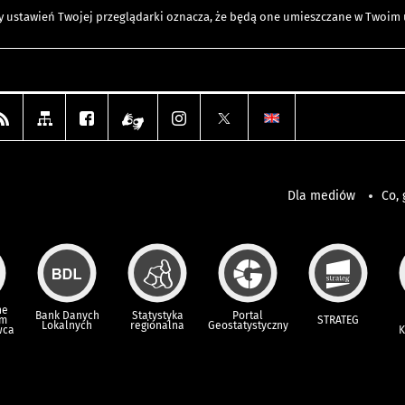
any ustawień Twojej przeglądarki oznacza, że będą one umieszczane w Twoi
Dla mediów
Co, 
ne
Bank Danych
Statystyka
Portal
um
STRATEG
Lokalnych
regionalna
Geostatystyczny
wca
K