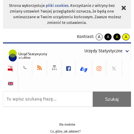
Strona wykorzystuje
pliki cookies
. Korzystanie z witryny bez
zmiany ustawień Twojej przeglądarki oznacza, że będą one
umieszczane w Twoim urządzeniu końcowym. Zawsze możesz
zmienić te ustawienia.
Kontrast:
A
A
A
A
kontrast
kontrast
kontrast
kontra
domyślny
biały
żółty
czarny
Urzędy Statystyczne
tekst
tekst
tekst
na
na
na
czarnym
czarnym
żółtym
Dla mediów
Co, gdzie, jak załatwić?