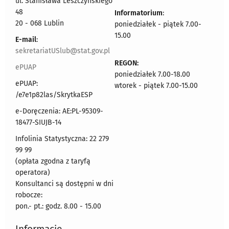
ul. Stanisława Leszczyńskiego
48
Informatorium
:
20 - 068 Lublin
poniedziałek - piątek 7.00-
15.00
E-mail
:
sekretariatUSlub@stat.gov.pl
REGON:
ePUAP
poniedziałek 7.00-18.00
ePUAP:
wtorek - piątek 7.00-15.00
/e7e1p82las/SkrytkaESP
e-Doręczenia: AE:PL-95309-
18477-SIUJB-14
Infolinia Statystyczna: 22 279
99 99
(opłata zgodna z taryfą
operatora)
Konsultanci są dostępni w dni
robocze:
pon.- pt.: godz. 8.00 - 15.00
Informacje