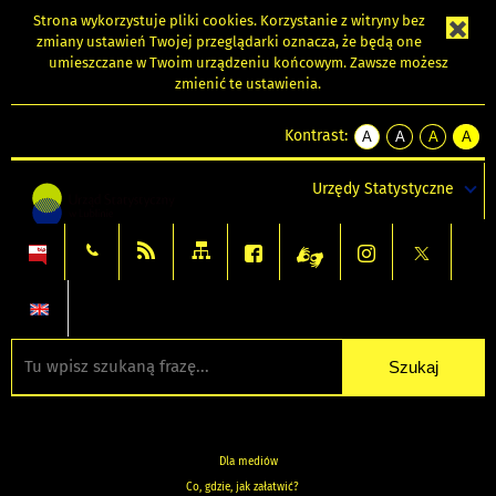
Strona wykorzystuje
pliki cookies
. Korzystanie z witryny bez
zmiany ustawień Twojej przeglądarki oznacza, że będą one
umieszczane w Twoim urządzeniu końcowym. Zawsze możesz
zmienić te ustawienia.
Kontrast:
A
A
A
A
kontrast
kontrast
kontrast
kontra
domyślny
biały
żółty
czarny
Urzędy Statystyczne
tekst
tekst
tekst
na
na
na
czarnym
czarnym
żółtym
Dla mediów
Co, gdzie, jak załatwić?