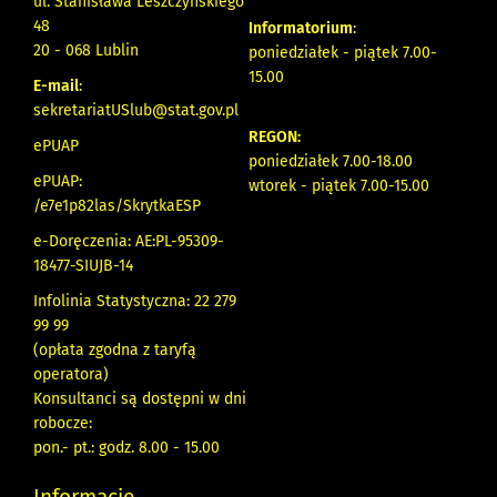
ul. Stanisława Leszczyńskiego
48
Informatorium
:
20 - 068 Lublin
poniedziałek - piątek 7.00-
15.00
E-mail
:
sekretariatUSlub@stat.gov.pl
REGON:
ePUAP
poniedziałek 7.00-18.00
ePUAP:
wtorek - piątek 7.00-15.00
/e7e1p82las/SkrytkaESP
e-Doręczenia: AE:PL-95309-
18477-SIUJB-14
Infolinia Statystyczna: 22 279
99 99
(opłata zgodna z taryfą
operatora)
Konsultanci są dostępni w dni
robocze:
pon.- pt.: godz. 8.00 - 15.00
Informacje