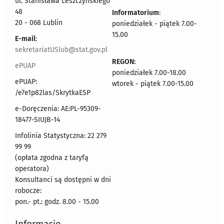
ul. Stanisława Leszczyńskiego
48
Informatorium
:
20 - 068 Lublin
poniedziałek - piątek 7.00-
15.00
E-mail
:
sekretariatUSlub@stat.gov.pl
REGON:
ePUAP
poniedziałek 7.00-18.00
ePUAP:
wtorek - piątek 7.00-15.00
/e7e1p82las/SkrytkaESP
e-Doręczenia: AE:PL-95309-
18477-SIUJB-14
Infolinia Statystyczna: 22 279
99 99
(opłata zgodna z taryfą
operatora)
Konsultanci są dostępni w dni
robocze:
pon.- pt.: godz. 8.00 - 15.00
Informacje