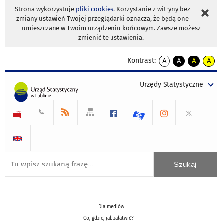
Strona wykorzystuje
pliki cookies
. Korzystanie z witryny bez
zmiany ustawień Twojej przeglądarki oznacza, że będą one
umieszczane w Twoim urządzeniu końcowym. Zawsze możesz
zmienić te ustawienia.
Kontrast:
A
A
A
A
kontrast
kontrast
kontrast
kontra
domyślny
biały
żółty
czarny
Urzędy Statystyczne
tekst
tekst
tekst
na
na
na
czarnym
czarnym
żółtym
Dla mediów
Co, gdzie, jak załatwić?