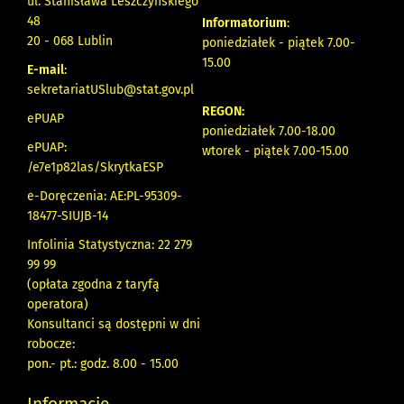
ul. Stanisława Leszczyńskiego
48
Informatorium
:
20 - 068 Lublin
poniedziałek - piątek 7.00-
15.00
E-mail
:
sekretariatUSlub@stat.gov.pl
REGON:
ePUAP
poniedziałek 7.00-18.00
ePUAP:
wtorek - piątek 7.00-15.00
/e7e1p82las/SkrytkaESP
e-Doręczenia: AE:PL-95309-
18477-SIUJB-14
Infolinia Statystyczna: 22 279
99 99
(opłata zgodna z taryfą
operatora)
Konsultanci są dostępni w dni
robocze:
pon.- pt.: godz. 8.00 - 15.00
Informacje