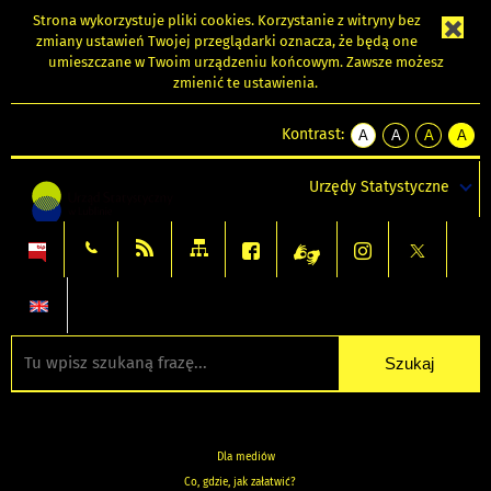
Strona wykorzystuje
pliki cookies
. Korzystanie z witryny bez
zmiany ustawień Twojej przeglądarki oznacza, że będą one
umieszczane w Twoim urządzeniu końcowym. Zawsze możesz
zmienić te ustawienia.
Kontrast:
A
A
A
A
kontrast
kontrast
kontrast
kontra
domyślny
biały
żółty
czarny
Urzędy Statystyczne
tekst
tekst
tekst
na
na
na
czarnym
czarnym
żółtym
Dla mediów
Co, gdzie, jak załatwić?