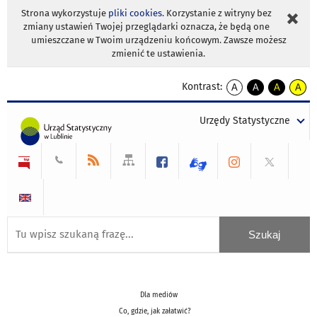
Strona wykorzystuje
pliki cookies
. Korzystanie z witryny bez
zmiany ustawień Twojej przeglądarki oznacza, że będą one
umieszczane w Twoim urządzeniu końcowym. Zawsze możesz
zmienić te ustawienia.
Kontrast:
A
A
A
A
kontrast
kontrast
kontrast
kontra
domyślny
biały
żółty
czarny
Urzędy Statystyczne
tekst
tekst
tekst
na
na
na
czarnym
czarnym
żółtym
Dla mediów
Co, gdzie, jak załatwić?