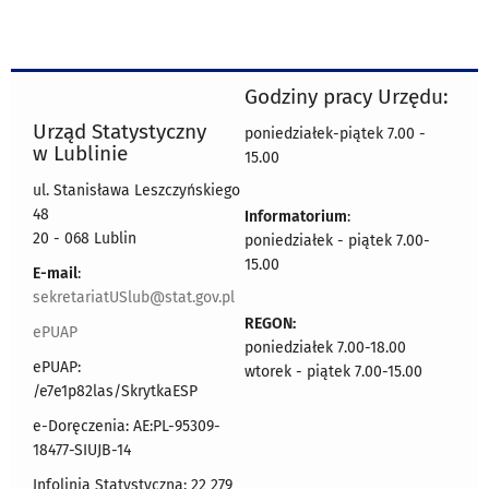
Godziny pracy Urzędu:
Urząd Statystyczny
poniedziałek-piątek 7.00 -
w Lublinie
15.00
ul. Stanisława Leszczyńskiego
48
Informatorium
:
20 - 068 Lublin
poniedziałek - piątek 7.00-
15.00
E-mail
:
sekretariatUSlub@stat.gov.pl
REGON:
ePUAP
poniedziałek 7.00-18.00
ePUAP:
wtorek - piątek 7.00-15.00
/e7e1p82las/SkrytkaESP
e-Doręczenia: AE:PL-95309-
18477-SIUJB-14
Infolinia Statystyczna: 22 279