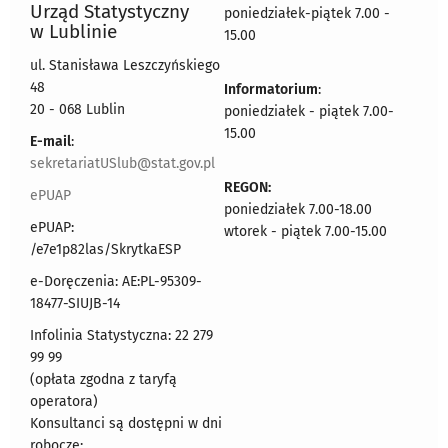
Urząd Statystyczny
poniedziałek-piątek 7.00 -
w Lublinie
15.00
ul. Stanisława Leszczyńskiego
48
Informatorium
:
20 - 068 Lublin
poniedziałek - piątek 7.00-
15.00
E-mail
:
sekretariatUSlub@stat.gov.pl
REGON:
ePUAP
poniedziałek 7.00-18.00
ePUAP:
wtorek - piątek 7.00-15.00
/e7e1p82las/SkrytkaESP
e-Doręczenia: AE:PL-95309-
18477-SIUJB-14
Infolinia Statystyczna: 22 279
99 99
(opłata zgodna z taryfą
operatora)
Konsultanci są dostępni w dni
robocze: