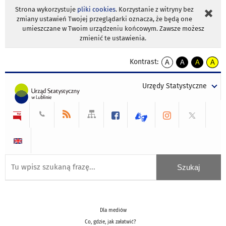
Strona wykorzystuje
pliki cookies
. Korzystanie z witryny bez
zmiany ustawień Twojej przeglądarki oznacza, że będą one
umieszczane w Twoim urządzeniu końcowym. Zawsze możesz
zmienić te ustawienia.
Kontrast:
A
A
A
A
kontrast
kontrast
kontrast
kontra
domyślny
biały
żółty
czarny
Urzędy Statystyczne
tekst
tekst
tekst
na
na
na
czarnym
czarnym
żółtym
Dla mediów
Co, gdzie, jak załatwić?