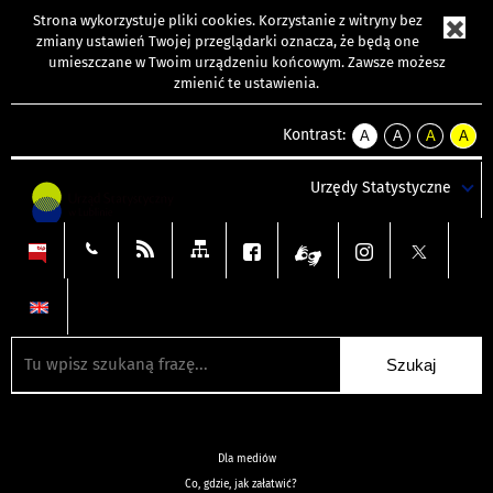
Strona wykorzystuje
pliki cookies
. Korzystanie z witryny bez
zmiany ustawień Twojej przeglądarki oznacza, że będą one
umieszczane w Twoim urządzeniu końcowym. Zawsze możesz
zmienić te ustawienia.
Kontrast:
A
A
A
A
kontrast
kontrast
kontrast
kontra
domyślny
biały
żółty
czarny
Urzędy Statystyczne
tekst
tekst
tekst
na
na
na
czarnym
czarnym
żółtym
Dla mediów
Co, gdzie, jak załatwić?