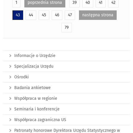
1
poprzednia strona
39
40
41
42
43
44
45
46
47
następna strona
79
Informacje o Urzędzie
Specjalizacja Urzędu
Ośrodki
Badania ankietowe
Współpraca w regionie
Seminaria i konferencje
Współpraca zagraniczna US
Patronaty honorowe Dyrektora Urzędu Statystycznego w