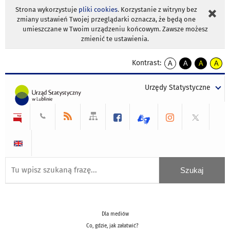
Strona wykorzystuje
pliki cookies
. Korzystanie z witryny bez
zmiany ustawień Twojej przeglądarki oznacza, że będą one
umieszczane w Twoim urządzeniu końcowym. Zawsze możesz
zmienić te ustawienia.
Kontrast:
A
A
A
A
kontrast
kontrast
kontrast
kontra
domyślny
biały
żółty
czarny
Urzędy Statystyczne
tekst
tekst
tekst
na
na
na
czarnym
czarnym
żółtym
Dla mediów
Co, gdzie, jak załatwić?