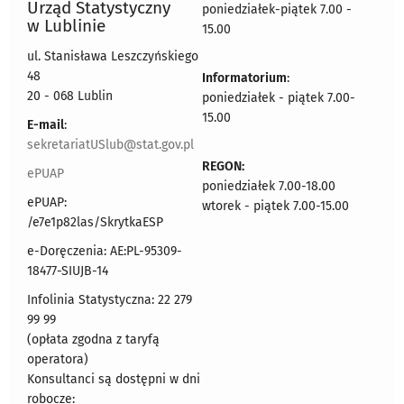
Urząd Statystyczny
poniedziałek-piątek 7.00 -
w Lublinie
15.00
ul. Stanisława Leszczyńskiego
48
Informatorium
:
20 - 068 Lublin
poniedziałek - piątek 7.00-
15.00
E-mail
:
sekretariatUSlub@stat.gov.pl
REGON:
ePUAP
poniedziałek 7.00-18.00
ePUAP:
wtorek - piątek 7.00-15.00
/e7e1p82las/SkrytkaESP
e-Doręczenia: AE:PL-95309-
18477-SIUJB-14
Infolinia Statystyczna: 22 279
99 99
(opłata zgodna z taryfą
operatora)
Konsultanci są dostępni w dni
robocze: