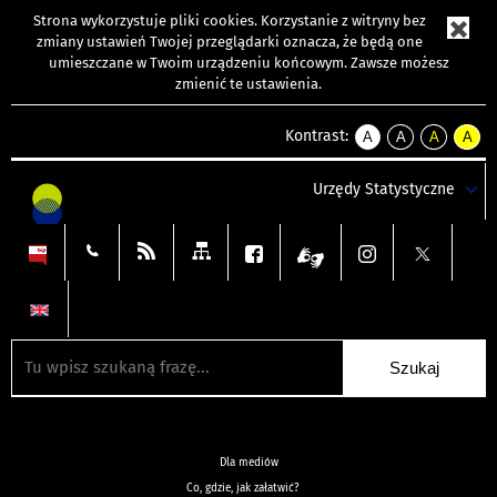
Strona wykorzystuje
pliki cookies
. Korzystanie z witryny bez
zmiany ustawień Twojej przeglądarki oznacza, że będą one
umieszczane w Twoim urządzeniu końcowym. Zawsze możesz
zmienić te ustawienia.
Kontrast:
A
A
A
A
kontrast
kontrast
kontrast
kontra
domyślny
biały
żółty
czarny
Urzędy Statystyczne
tekst
tekst
tekst
na
na
na
czarnym
czarnym
żółtym
Dla mediów
Co, gdzie, jak załatwić?