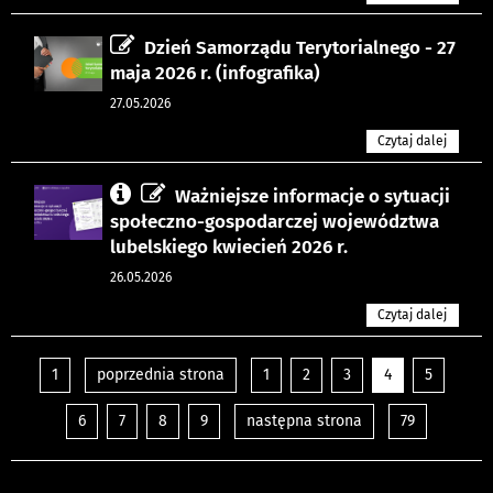
Dzień Samorządu Terytorialnego - 27
maja 2026 r. (infografika)
27.05.2026
Czytaj dalej
Ważniejsze informacje o sytuacji
społeczno-gospodarczej województwa
lubelskiego kwiecień 2026 r.
26.05.2026
Czytaj dalej
1
poprzednia strona
1
2
3
4
5
6
7
8
9
następna strona
79