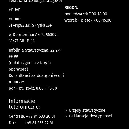
sekretariatUSlub@stat.gov.pl
REGON:
ePUAP
poniedziałek 7.00-18.00
ePUAP:
wtorek - piątek 7.00-15.00
/e7e1p82las/SkrytkaESP
e-Doręczenia: AE:PL-95309-
18477-SIUJB-14
Infolinia Statystyczna: 22 279
99 99
(opłata zgodna z taryfą
operatora)
Konsultanci są dostępni w dni
robocze:
pon.- pt.: godz. 8.00 - 15.00
Informacje
telefoniczne:
Urzędy statystyczne
Deklaracja dostępności
Centrala: +48 81 533 20 51
Fax:
+48 81 533 27 61