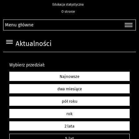
Edukacja statystyczna
O stronie
Menu główne
Aktualności
Wybierz przedział:
Najnowsze
dwa miesiące
pół roku
rok
2 lata
5 lat