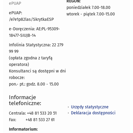
REGON:
ePUAP
poniedziałek 7.00-18.00
ePUAP:
wtorek - piątek 7.00-15.00
/e7e1p82las/SkrytkaESP
e-Doręczenia: AE:PL-95309-
18477-SIUJB-14
Infolinia Statystyczna: 22 279
99 99
(opłata zgodna z taryfą
operatora)
Konsultanci są dostępni w dni
robocze:
pon.- pt.: godz. 8.00 - 15.00
Informacje
telefoniczne:
Urzędy statystyczne
Deklaracja dostępności
Centrala: +48 81 533 20 51
Fax:
+48 81 533 27 61
Informatorium: