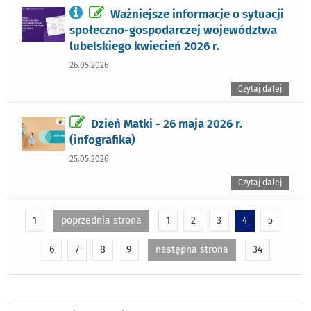
Ważniejsze informacje o sytuacji
społeczno-gospodarczej województwa
lubelskiego kwiecień 2026 r.
26.05.2026
Czytaj dalej
Dzień Matki - 26 maja 2026 r.
(infografika)
25.05.2026
Czytaj dalej
1
poprzednia strona
1
2
3
4
5
6
7
8
9
następna strona
34