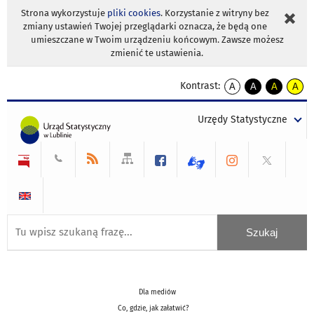
Strona wykorzystuje
pliki cookies
. Korzystanie z witryny bez
zmiany ustawień Twojej przeglądarki oznacza, że będą one
umieszczane w Twoim urządzeniu końcowym. Zawsze możesz
zmienić te ustawienia.
Kontrast:
A
A
A
A
kontrast
kontrast
kontrast
kontra
domyślny
biały
żółty
czarny
Urzędy Statystyczne
tekst
tekst
tekst
na
na
na
czarnym
czarnym
żółtym
Dla mediów
Co, gdzie, jak załatwić?