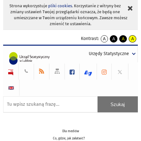
Strona wykorzystuje
pliki cookies
. Korzystanie z witryny bez
zmiany ustawień Twojej przeglądarki oznacza, że będą one
umieszczane w Twoim urządzeniu końcowym. Zawsze możesz
zmienić te ustawienia.
Kontrast:
A
A
A
A
kontrast
kontrast
kontrast
kontra
domyślny
biały
żółty
czarny
Urzędy Statystyczne
tekst
tekst
tekst
na
na
na
czarnym
czarnym
żółtym
Dla mediów
Co, gdzie, jak załatwić?