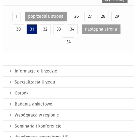
1
poprzednia strona
26
27
28
29
30
31
32
33
34
następna strona
34
Informacje o Urzędzie
Specjalizacja Urzędu
Ośrodki
Badania ankietowe
Współpraca w regionie
Seminaria i konferencje