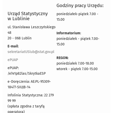
Godziny pracy Urzędu:
Urząd Statystyczny
poniedziałek-piątek 7.00 -
w Lublinie
15.00
ul. Stanisława Leszczyńskiego
48
Informatorium
:
20 - 068 Lublin
poniedziałek - piątek 7.00-
15.00
E-mail
:
sekretariatUSlub@stat.gov.pl
REGON:
ePUAP
poniedziałek 7.00-18.00
ePUAP:
wtorek - piątek 7.00-15.00
/e7e1p82las/SkrytkaESP
e-Doręczenia: AE:PL-95309-
18477-SIUJB-14
Infolinia Statystyczna: 22 279
99 99
(opłata zgodna z taryfą
operatora)