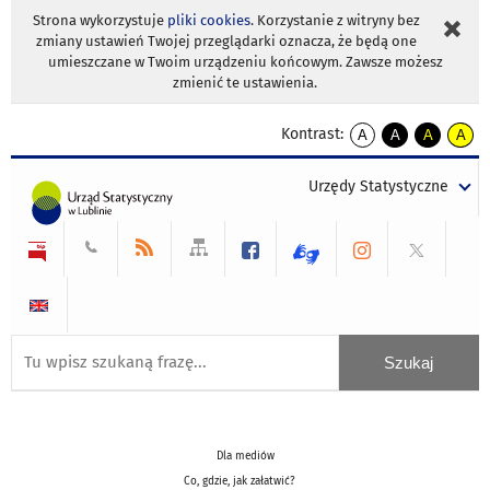
Strona wykorzystuje
pliki cookies
. Korzystanie z witryny bez
zmiany ustawień Twojej przeglądarki oznacza, że będą one
umieszczane w Twoim urządzeniu końcowym. Zawsze możesz
zmienić te ustawienia.
Kontrast:
A
A
A
A
kontrast
kontrast
kontrast
kontra
domyślny
biały
żółty
czarny
Urzędy Statystyczne
tekst
tekst
tekst
na
na
na
czarnym
czarnym
żółtym
Dla mediów
Co, gdzie, jak załatwić?