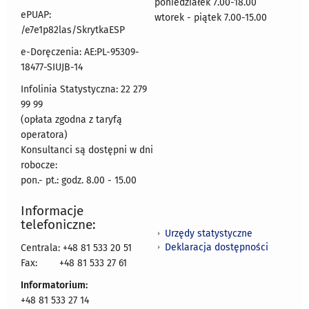
poniedziałek 7.00-18.00
ePUAP:
wtorek - piątek 7.00-15.00
/e7e1p82las/SkrytkaESP
e-Doręczenia: AE:PL-95309-
18477-SIUJB-14
Infolinia Statystyczna: 22 279
99 99
(opłata zgodna z taryfą
operatora)
Konsultanci są dostępni w dni
robocze:
pon.- pt.: godz. 8.00 - 15.00
Informacje
telefoniczne:
Urzędy statystyczne
Deklaracja dostępności
Centrala: +48 81 533 20 51
Fax:
+48 81 533 27 61
Informatorium:
+48 81 533 27 14