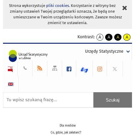
Strona wykorzystuje
pliki cookies
. Korzystanie z witryny bez
zmiany ustawień Twojej przeglądarki oznacza, że będą one
umieszczane w Twoim urządzeniu końcowym. Zawsze możesz
zmienić te ustawienia.
Kontrast:
A
A
A
A
kontrast
kontrast
kontrast
kontra
domyślny
biały
żółty
czarny
Urzędy Statystyczne
tekst
tekst
tekst
na
na
na
czarnym
czarnym
żółtym
Dla mediów
Co, gdzie, jak załatwić?