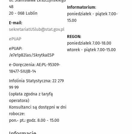
ul. Stanisława Leszczyńskiego
48
Informatorium
:
20 - 068 Lublin
poniedziałek - piątek 7.00-
15.00
E-mail
:
sekretariatUSlub@stat.gov.pl
REGON:
ePUAP
poniedziałek 7.00-18.00
ePUAP:
wtorek - piątek 7.00-15.00
/e7e1p82las/SkrytkaESP
e-Doręczenia: AE:PL-95309-
18477-SIUJB-14
Infolinia Statystyczna: 22 279
99 99
(opłata zgodna z taryfą
operatora)
Konsultanci są dostępni w dni
robocze:
pon.- pt.: godz. 8.00 - 15.00
Informacje